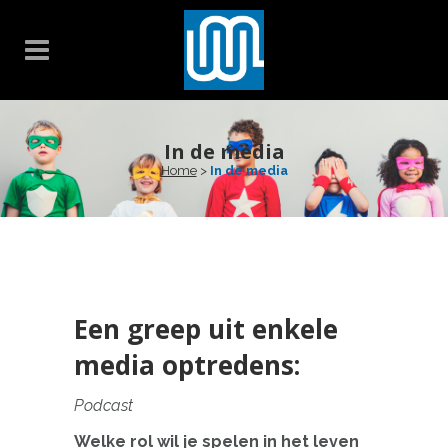
In de media
Home
>
In de media
Een greep uit enkele
media optredens:
Podcast
Welke rol wil je spelen in het leven